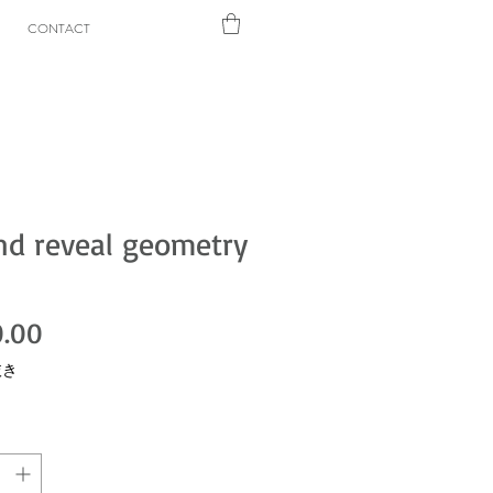
CONTACT
d reveal geometry
価格
.00
抜き