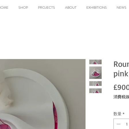
HOME
SHOP
PROJECTS
ABOUT
EXHIBITIONS
NEWS
Roun
pink
£900
消費税
数量
*