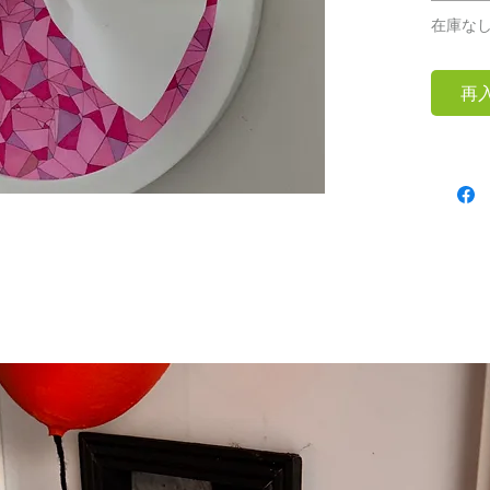
在庫な
再