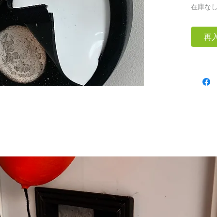
在庫な
再