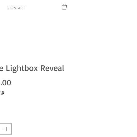
CONTACT
le Lightbox Reveal
価格
.00
抜き