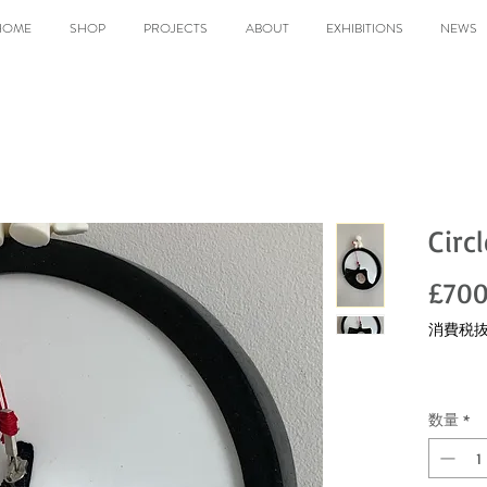
HOME
SHOP
PROJECTS
ABOUT
EXHIBITIONS
NEWS
Circ
£700
消費税
数量
*