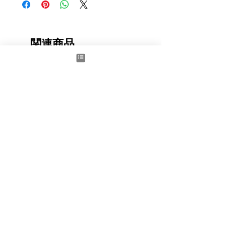
関連商品
New
Space to Dream - Door red
BIG ZIP BOX REVEAL
価格
価格
£1,100.00
£4,000.00
消費税抜き
消費税抜き
カートに追加する