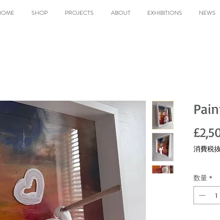
HOME
SHOP
PROJECTS
ABOUT
EXHIBITIONS
NEWS
Pain
£2,5
消費税
数量
*