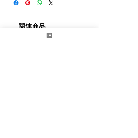
関連商品
New
Space to Dream - Door red
BIG ZIP BOX REVEAL
価格
価格
£1,100.00
£4,000.00
消費税抜き
消費税抜き
カートに追加する